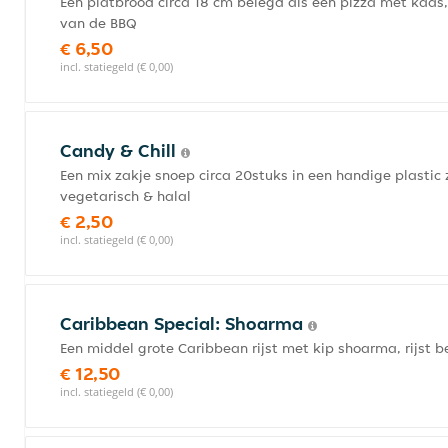
Een platbrood circa 18 cm belegd als een pizza met kaas
van de BBQ
€ 6,50
incl. statiegeld (€ 0,00)
Candy & Chill
Een mix zakje snoep circa 20stuks in een handige plastic 
vegetarisch & halal
€ 2,50
incl. statiegeld (€ 0,00)
Caribbean Special: Shoarma
Een middel grote Caribbean rijst met kip shoarma, rijst 
€ 12,50
incl. statiegeld (€ 0,00)