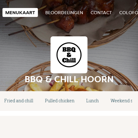
MENUKAART
BEOORDELINGEN
CONTACT
COLOF
BBQ & CHILL HOORN
Fried and chill
Pulled chicken
Lunch
Weekend spec