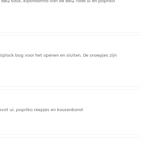
, BBQ saus, kipshoarma van de BBQ, rode ui en paprika
ziplock bag voor het openen en sluiten. De snoepjes zijn
bevat ui, paprika reepjes en kousenband