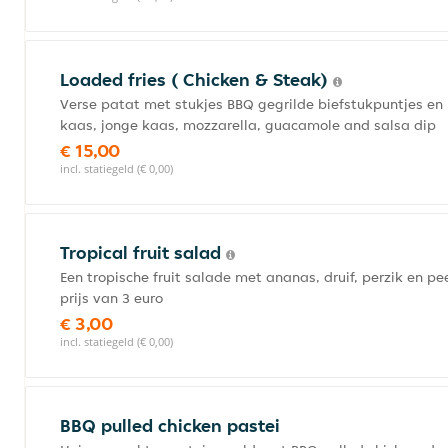
Loaded fries ( Chicken & Steak)
Verse patat met stukjes BBQ gegrilde biefstukpuntjes en 
kaas, jonge kaas, mozzarella, guacamole and salsa dip
€ 15,00
incl. statiegeld (€ 0,00)
Tropical fruit salad
Een tropische fruit salade met ananas, druif, perzik en pe
prijs van 3 euro
€ 3,00
incl. statiegeld (€ 0,00)
BBQ pulled chicken pastei