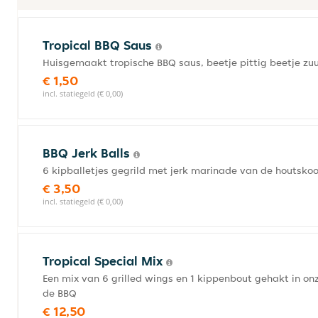
Tropical BBQ Saus
Huisgemaakt tropische BBQ saus, beetje pittig beetje zuu
€ 1,50
incl. statiegeld (€ 0,00)
BBQ Jerk Balls
6 kipballetjes gegrild met jerk marinade van de houtsko
€ 3,50
incl. statiegeld (€ 0,00)
Tropical Special Mix
Een mix van 6 grilled wings en 1 kippenbout gehakt in o
de BBQ
€ 12,50