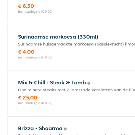
€ 6,50
incl. statiegeld (€ 0,00)
Surinaamse markoesa (330ml)
Surinaamse huisgemaakte markoesa (passievrucht) limo
€ 4,00
incl. statiegeld (€ 0,00)
Mix & Chill : Steak & Lamb
One minute steaks met 2 lamszadelkoteletten van de BBQ,
€ 25,00
incl. statiegeld (€ 0,00)
Brizza - Shoarma