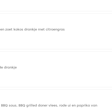
n zoet kokos drankje met citroengras
de drankje
 BBQ saus, BBQ grilled doner vlees, rode ui en paprika van