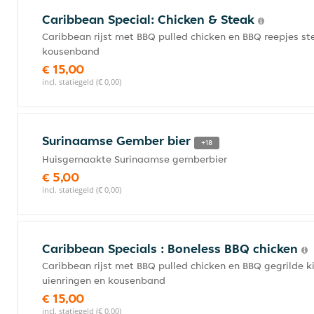
Caribbean Special: Chicken & Steak
Caribbean rijst met BBQ pulled chicken en BBQ reepjes ste
kousenband
€ 15,00
incl. statiegeld (€ 0,00)
Surinaamse Gember bier
+18
Huisgemaakte Surinaamse gemberbier
€ 5,00
incl. statiegeld (€ 0,00)
Caribbean Specials : Boneless BBQ chicken
Caribbean rijst met BBQ pulled chicken en BBQ gegrilde k
uienringen en kousenband
€ 15,00
incl. statiegeld (€ 0,00)