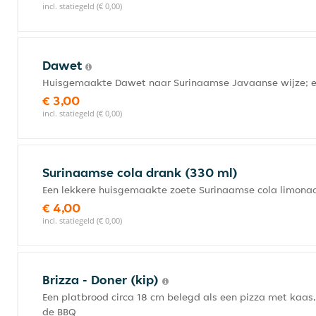
incl. statiegeld (€ 0,00)
Dawet
Huisgemaakte Dawet naar Surinaamse Javaanse wijze; ee
€ 3,00
incl. statiegeld (€ 0,00)
Surinaamse cola drank (330 ml)
Een lekkere huisgemaakte zoete Surinaamse cola limona
€ 4,00
incl. statiegeld (€ 0,00)
Brizza - Doner (kip)
Een platbrood circa 18 cm belegd als een pizza met kaas,
de BBQ