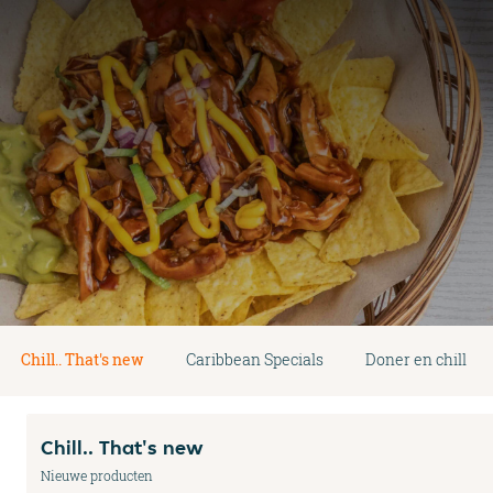
Chill.. That's new
Caribbean Specials
Doner en chill
Chill.. That's new
Nieuwe producten