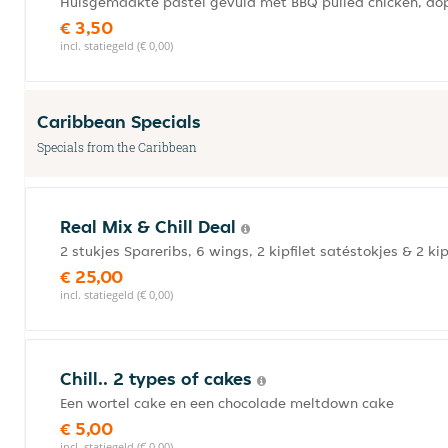
Huisgemaakte pastei gevuld met BBQ pulled chicken, doper
€ 3,50
incl. statiegeld (€ 0,00)
Caribbean Specials
Specials from the Caribbean
Real Mix & Chill Deal
2 stukjes Spareribs, 6 wings, 2 kipfilet satéstokjes & 2 k
€ 25,00
incl. statiegeld (€ 0,00)
Chill.. 2 types of cakes
Een wortel cake en een chocolade meltdown cake
€ 5,00
incl. statiegeld (€ 0,00)