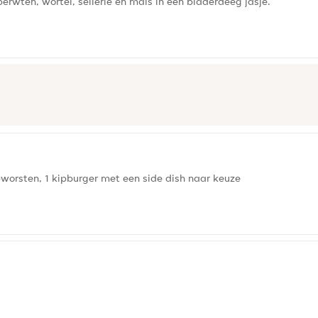
wten, wortel, sellerie en maïs in een bladerdeeg jasje.
ipworsten, 1 kipburger met een side dish naar keuze